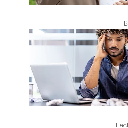
B
Fact