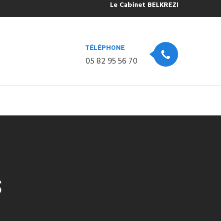
Le Cabinet BELKREZIA sera fermé pou
TÉLÉPHONE
05 82 95 56 70
S