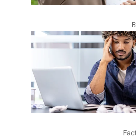
B
Fact