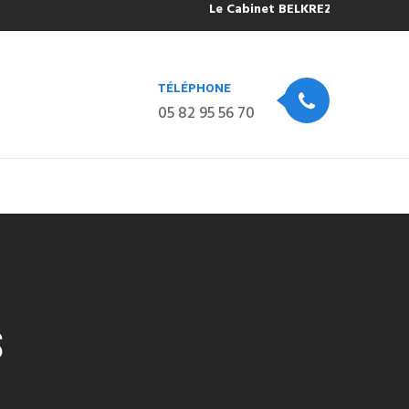
Le Cabinet BELKREZIA sera fermé po
TÉLÉPHONE
05 82 95 56 70
S