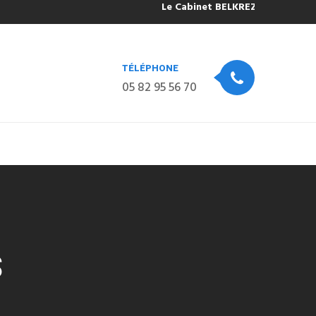
Le Cabinet BELKREZIA sera fermé po
TÉLÉPHONE
05 82 95 56 70
S