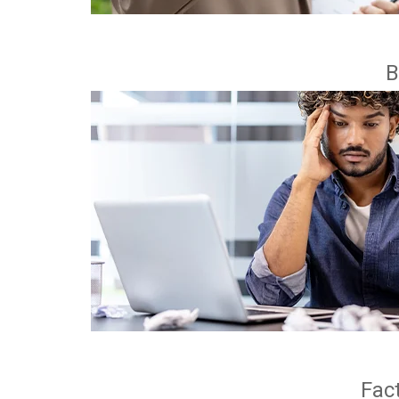
B
Fact