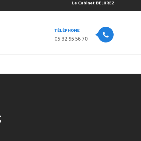
Le Cabinet BELKREZIA sera fermé po
TÉLÉPHONE
05 82 95 56 70
S