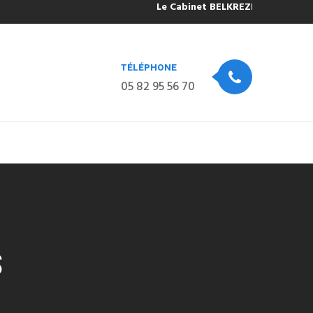
Le Cabinet BELKREZIA sera fermé pou
TÉLÉPHONE
05 82 95 56 70
S